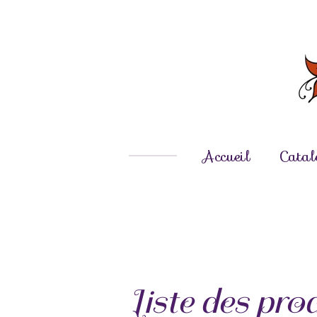
Passer
au
contenu
principal
Accueil
Catal
Liste des pro